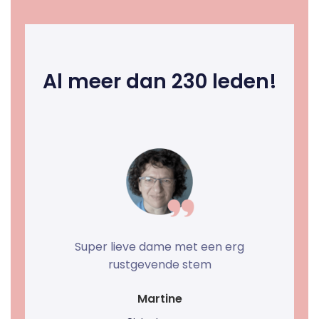
Al meer dan 230 leden!
g
Twee jaar volg ik je nu en wat heb
ik veel geleerd! Door jouw
aanmoedigingen ook steeds
nieuwe dingen gedaan en zelfs
haakwerkjes ontworpen.