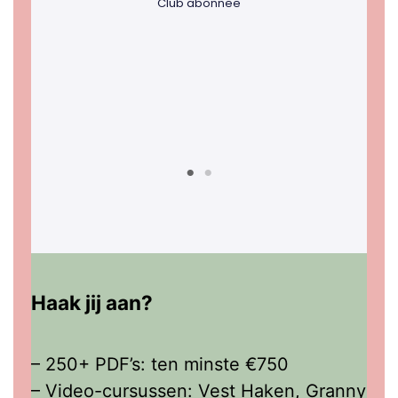
Heerlijke hobby en dank voor de
verslaving !
Irma Koopman
Club abonnee
Haak jij aan?
– 250+ PDF’s: ten minste €750
– Video-cursussen: Vest Haken, Granny