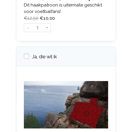
Dit haakpatroon is uitermate geschikt
voor voetbalfans!
€
12.50
€
10.00
-
+
Ja, die wil ik