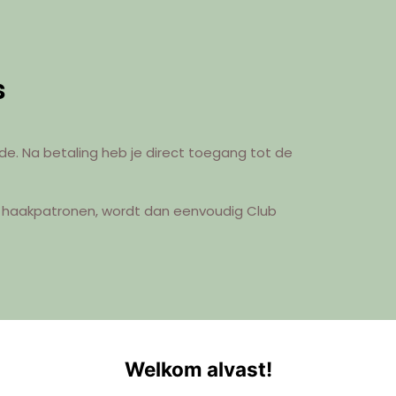
s
de. Na betaling heb je direct toegang tot de
DF haakpatronen, wordt dan eenvoudig Club
Welkom alvast!