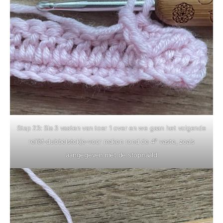
Stap 23: Sla 3 vasten van toer 1 over en we gaan het volgende
e
reliëf-dubbelstokje-voor maken rond de 4
vaste, zoals
aangegeven met de stopnaald