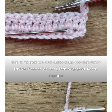
Stap 10: We gaan een reliëf-dubbelstokje-voorlangs maken
e
rond de 3
vasten van toer 1, zoals aangegeven met de
stopnaald