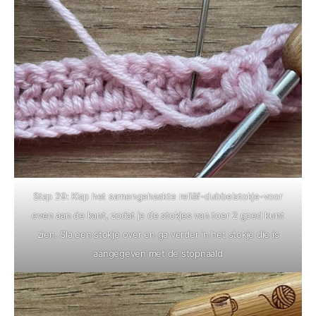
Stap 29: Klap het samengehaakte reliëf-dubbelstokje-voor
even aan de kant, zodat je de stokjes van toer 2 goed kunt
zien. Sla een stokje over en ga verder in het stokje die is
aangegeven met de stopnaald