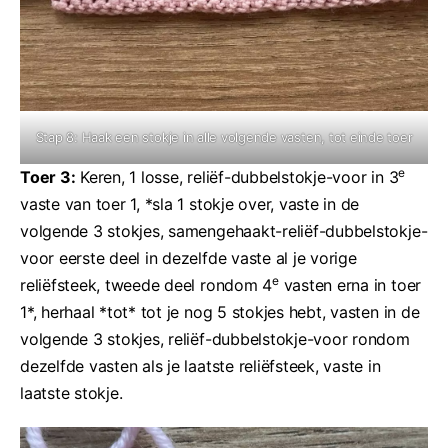
Stap 8: Haak een stokje in alle volgende vasten, tot einde toer
e
Toer 3:
Keren, 1 losse, reliëf-dubbelstokje-voor in 3
vaste van toer 1, *sla 1 stokje over, vaste in de
volgende 3 stokjes, samengehaakt-reliëf-dubbelstokje-
voor eerste deel in dezelfde vaste al je vorige
e
reliëfsteek, tweede deel rondom 4
vasten erna in toer
1*, herhaal *tot* tot je nog 5 stokjes hebt, vasten in de
volgende 3 stokjes, reliëf-dubbelstokje-voor rondom
dezelfde vasten als je laatste reliëfsteek, vaste in
laatste stokje.