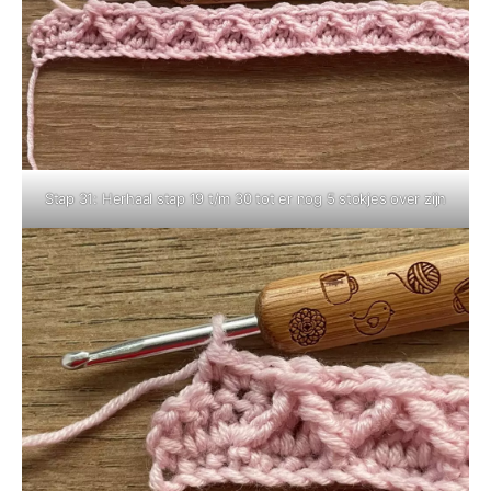
Stap 31: Herhaal stap 19 t/m 30 tot er nog 5 stokjes over zijn