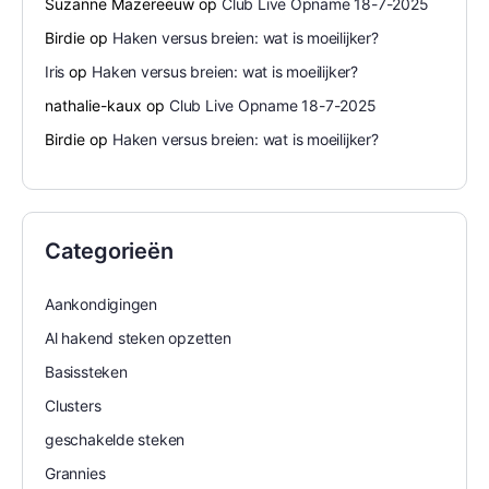
Suzanne Mazereeuw
op
Club Live Opname 18-7-2025
Birdie
op
Haken versus breien: wat is moeilijker?
Iris
op
Haken versus breien: wat is moeilijker?
nathalie-kaux
op
Club Live Opname 18-7-2025
Birdie
op
Haken versus breien: wat is moeilijker?
Categorieën
Aankondigingen
Al hakend steken opzetten
Basissteken
Clusters
geschakelde steken
Grannies