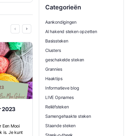
Categorieën
Aankondigingen
Al hakend steken opzetten
Basissteken
Clusters
geschakelde steken
Grannies
Haaktips
Informatieve blog
LIVE Opnames
Reliëfsteken
r 2023
Club Live opname van 5 april 2024
Samengehaakte steken
Staande steken
or Een Mooi
. . . Je wilt iets bekijken wat alleen voor Een
 is. Je kunt
Mooi Gebaar Club abonnees toegankelijk is.
Steek-o-theek