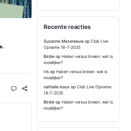
Recente reacties
Suzanne Mazereeuw
op
Club Live
s.
Opname 18-7-2025
Birdie
op
Haken versus breien: wat is
moeilijker?
Iris
op
Haken versus breien: wat is
moeilijker?
nathalie-kaux
op
Club Live Opname
18-7-2025
Birdie
op
Haken versus breien: wat is
moeilijker?